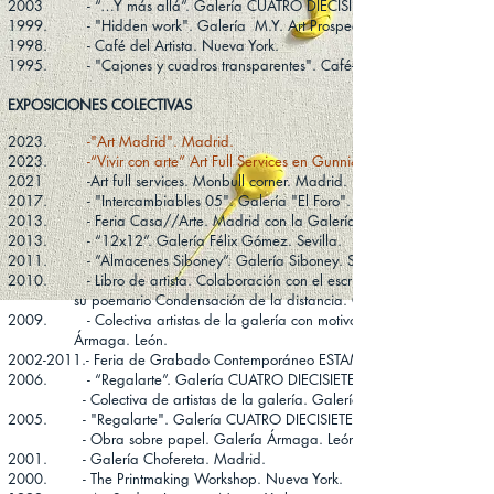
2003 - “…Y más allá”. Galería CUATRO DIECISIETE. Madrid.
1999. - "Hidden work". Galería M.Y. Art Prospects. Nueva York.
1998. - Café del Artista. Nueva York.
1
99
5. - "Cajones y cuadros transparentes". Café-Galería Carusso. Vitor
EXPOSICIONES COLECTIVAS
2023.
-"Art Madrid". Madrid.
2023.
-“Vivir con arte” Art Full Services en Gunni&Trentino. Madrid
2021 -Art full services. Monbull corner. Madrid.
2017. - "Intercambiables 05". Galería "El Foro". Madrid.
2013. - Feria Casa//Arte. Madrid con la Galería A cuadros.
2013. - “12x12”. Galería Félix Gómez. Sevilla.
2011. - ”Almacenes Siboney”. Galería Siboney. Santander.
2010. - Libro de artista. Colaboración con el escritor Ernest Y. Bendriss
su
poemario Condensación de la distancia. G
2009. - Colectiva artistas de la galería con motivo de los 10 año
Ármaga.
León.
2002-2011.- Feria de Grabado Contemporáneo ESTAMPA. Galería A Cuadr
2006. - “Regalarte”. Galería CUATRO DIECISIETE. Madrid.
- Colectiva de artistas de la galería. Galería CUATRO DIECISIETE.
2005.
- "Regalarte". Galería CUATRO DIECISIETE. Madrid.
- Obra sobre papel. Galería Ármaga. León.
2001. - Galería Chofereta. Madrid.
2000. - The Printmaking Workshop. Nueva York.