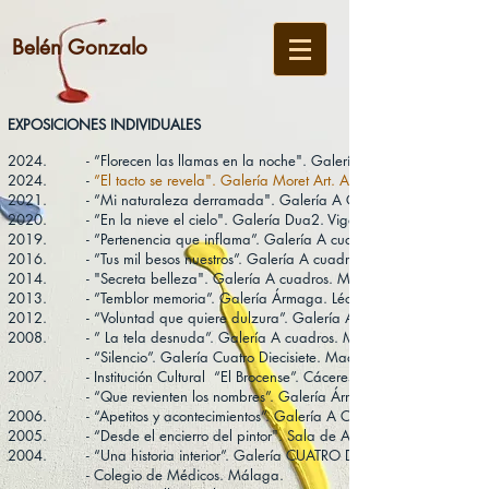
Belén Gonzalo
EXPOSICIONES INDIVIDUALES
2024.
- ”Florecen las llamas en la noche". Galería A Cuadros. Madrid
2024.
-
”
El tacto se revela". Galería Moret Art. A Coruña.
2021.
- ”Mi naturaleza derramada". Galería A Cuadros. Madrid.
2020.
- ”En la nieve el cielo". Galería Dua2. Vigo.
2019.
- ”Pertenencia que inflama”. Galería A cuadros. Madrid.
2016.
- ”Tus mil besos nuestros”. Galería A cuadros. Madrid.
2014. - "Secreta belleza". Galería A cuadros. Madrid.
2013. - ”Temblor memoria”. Galería Ármaga. Léon.
2012. - “Voluntad que quiere dulzura”. Galería A cuadros. Madrid.
2008. - ” La tela desnuda”. Galería A cuadros. Madrid.
- “Silencio”. Galería Cuatro Diecisiete. Madrid.
2007. - Institución Cultural “El Brocense”. Cáceres.
- “Que revienten los nombres”. Galería Ármaga. León.
2006. - “Apetitos y acontecimientos”. Galería A Cuadros. Madrid.
2005. - “Desde el encierro del pintor". Sala de Arte de Unicaja. Mála
2004. - “Una historia interior”. Galería CUATRO DIECISIETE. Madrid.
- Colegio de Médicos. Málaga.