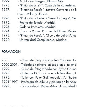
1999. - Art Student League. Nueva York.
1998. - "Pintando al 27". Casa de la Panadería. Madrid.
1997. - “Pintando Poesía”. Instituto Cervantes en Bucarest, Atenas
Roma,
Milán y Utrecht.
1996. - "Pintando adrede a Gerardo Diego". Centro Cultural de la Villa
1996. - Puerta de Toledo. Madrid.
1995. - Galería Recoletos. Madrid.
1994. - Casa de Vacas. Parque de El Buen Retiro. Madrid.
1993. - "Pintando Poesía". Círculo de Bellas Artes. Madrid.
1992. - Universidad Complutense. Madrid.
FORMACIÓN
2005. - Curso de Litografía con Luis Cabrera. Casa de la Moneda. Ma
2000-2001. - Trabaja en pintura en seda en el taller de Lola Fonseca. Madr
1999. - Curso de fotograbado con Sylvie German Covey. Art Student L
1998. - Taller de Grabado con Bob Blackburn. New York.
1998. - Taller con Peter Golfinopoulos. Art Student League, New York.
1991-1997. - Profesora de dibujo y pintura en la Academia de arte Arcade
1992. - Licenciada en Bellas Artes. Universidad Complutense. Madrid.