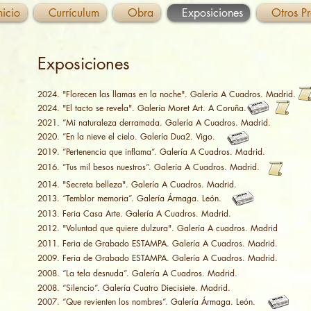
nicio
Currículum
Obra
Exposiciones
Otros P
Exposiciones
2024. "Florecen las llamas en la noche". Galería A Cuadros. Madrid.
2024. "El tacto se revela". Galería Moret Art. A Coruña.
2021. ”Mi naturaleza derramada. Galería A Cuadros. Madrid.
2020. ”En la nieve el cielo. Galería Dua2. Vigo.
2019. ”Pertenencia que inflama”. Galería A Cuadros. Madrid.
2016. ”Tus mil besos nuestros”. Galería A Cuadros. Madrid.
2014. "Secreta belleza". Galería A Cuadros. Madrid.
2013. “Temblor memoria”. Galería Ármaga. León.
2013. Feria Casa Arte. Galería A Cuadros. Madrid.
2012. "Voluntad que quiere dulzura". Galería A cuadros. Madrid
2011. Feria de Grabado ESTAMPA. Galería A Cuadros. Madrid.
2009. Feria de Grabado ESTAMPA. Galería A Cuadros. Madrid.
2008. “La tela desnuda”. Galería A Cuadros. Madrid.
2008. “Silencio”. Galería Cuatro Diecisiete. Madrid.
2007. “Que revienten los nombres”. Galería Ármaga. León.