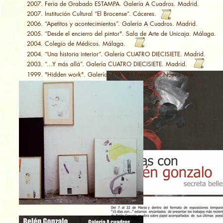
2007. Feria de Grabado ESTAMPA. Galería A Cuadros. Madrid.
2007. Institución Cultural “El Brocense”. Cáceres.
2006. “Apetitos y acontecimientos”. Galería A Cuadros. Madrid.
2005. “Desde el encierro del pintor". Sala de Arte de Unicaja. Málaga.
2004. Colegio de Médicos. Málaga.
2004. “Una historia interior”. Galería CUATRO DIECISIETE. Madrid.
2003. “…Y más allá”. Galería CUATRO DIECISIETE. Madrid.
1999. "Hidden work". Galería M.Y. Art Prospects. Nueva York.